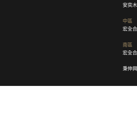
安奕
中區
宏全
南區
宏全
秉伸