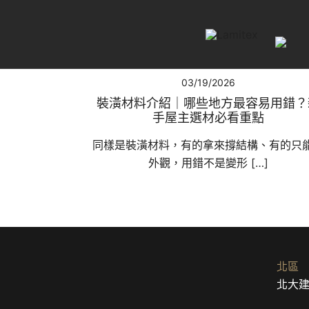
My WordPress Blog
Lamitex
03/19/2026
裝潢材料介紹｜哪些地方最容易用錯？
手屋主選材必看重點
同樣是裝潢材料，有的拿來撐結構、有的只
外觀，用錯不是變形 […]
北區
北大