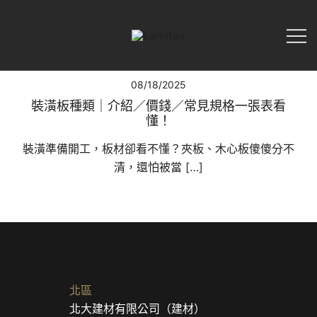
My WordPress Blog
Lamitex
08/18/2025
裝潢板種類｜介紹／價錢／常見規格一張表看
懂！
裝潢準備開工，板材卻看不懂？夾板、木心板傻傻分不
清，還怕被當 […]
北區
北大建材有限公司（建材）