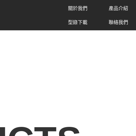
關於我們
產品介紹
型錄下載
聯絡我們