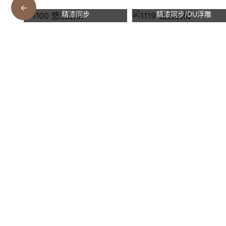
1100 悠活胡桃
1119 鋸紋胡桃
←
精漆同步
精漆同步/DU浮雕